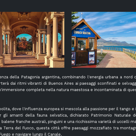
enza della Patagonia argentina, combinando l'energia urbana a nord c
rterà dai ritmi vibranti di Buenos Aires ai paesaggi sconfinati e selvag
un'immersione completa nella natura maestosa e incontaminata di ques
olita, dove l'influenza europea si mescola alla passione per il tango e i
 gli amanti della fauna selvatica, dichiarato Patrimonio Naturale 
alene franche australi, pinguini e una ricchissima varietà di uccelli mar
la Terra del Fuoco, questa città offre paesaggi mozzafiato tra montag
Fuego e navigare lungo il Canale.