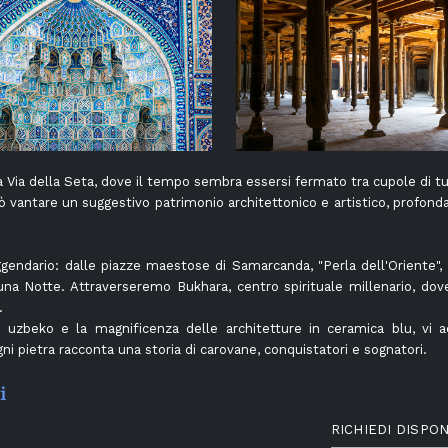
a Via della Seta, dove il tempo sembra essersi fermato tra cupole di tu
 può vantare un suggestivo patrimonio architettonico e artistico, profo
gendario: dalle piazze maestose di Samarcanda, "Perla dell'Oriente", a
na Notte. Attraverseremo Bukhara, centro spirituale millenario, dove 
.
polo uzbeko e la magnificenza delle architetture in ceramica blu, v
ni pietra racconta una storia di carovane, conquistatori e sognatori.
i
RICHIEDI DISPON